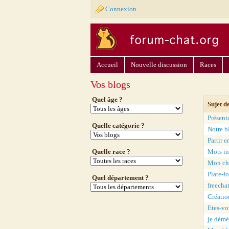
Connexion
Accueil
Nouvelle discussion
Races
Vos blogs
Quel âge ?
Sujet d
Présent
Quelle catégorie ?
Notre b
Partir 
Quelle race ?
Mots in
Mon cha
Plate-f
Quel département ?
freecha
Création
Etes-vo
je dém