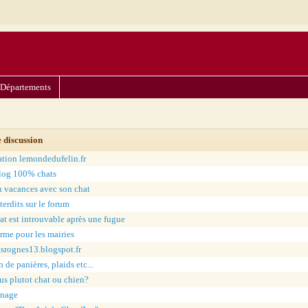
Départements
e discussion
ation lemondedufelin.fr
log 100% chats
en vacances avec son chat
terdits sur le forum
t est introuvable après une fugue
orme pour les mairies
tsrognes13.blogspot.fr
 de panières, plaids etc...
us plutot chat ou chien?
énage