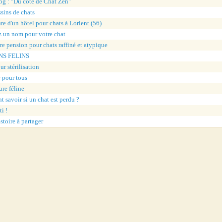
g : "Du côté de Chat Zen"
sins de chats
re d'un hôtel pour chats à Lorient (56)
 un nom pour votre chat
re pension pour chats raffiné et atypique
S FELINS
ur stérilisation
 pour tous
ure féline
 savoir si un chat est perdu ?
i !
stoire à partager