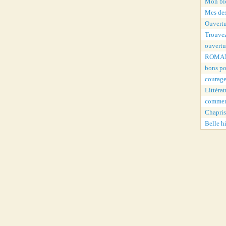
Mon blo
Mes des
Ouvertu
Trouvez
ouvertu
ROMAN
bons po
courage
Littérat
comment
Chaprist
Belle hi