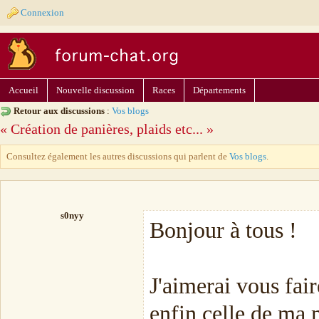
Connexion
Accueil
Nouvelle discussion
Races
Départements
Retour aux discussions
:
Vos blogs
« Création de panières, plaids etc... »
Consultez également les autres discussions qui parlent de
Vos blogs
.
s0nyy
Bonjour à tous !
J'aimerai vous fai
enfin celle de ma 