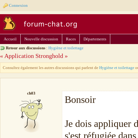
Connexion
Accueil
Nouvelle discussion
Races
Départements
Retour aux discussions
:
Hygiène et toilettage
« Application Stronghold »
Consultez également les autres discussions qui parlent de
Hygiène et toilettage
o
ch03
Bonsoir
Je dois appliquer 
s'est réfugiée dan